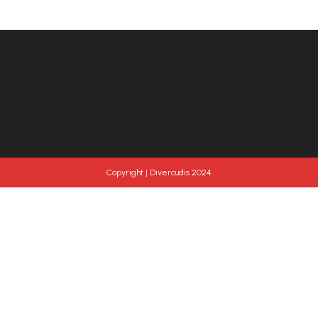
Copyright | Divercudis 2024