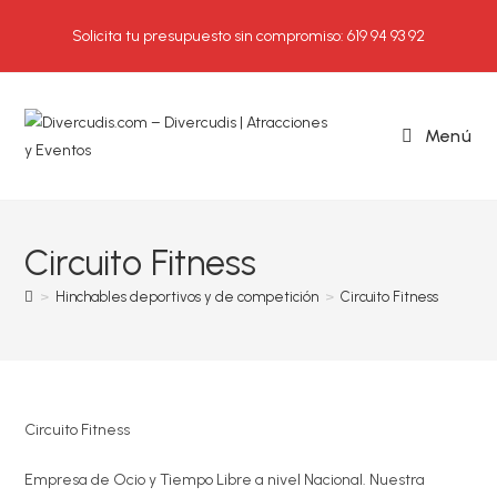
Ir
Solicita tu presupuesto sin compromiso: 619 94 93 92
al
contenido
Menú
Circuito Fitness
>
Hinchables deportivos y de competición
>
Circuito Fitness
Circuito Fitness
Empresa de Ocio y Tiempo Libre a nivel Nacional. Nuestra