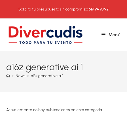
Ir
Solicita tu presupuesto sin compromiso: 619 94 93 92
al
contenido
Menú
a16z generative ai 1
>
News
>
a16z generative ai 1
Actualemente no hay publicaciones en esta categoría.