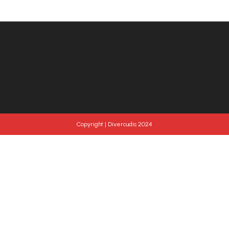
Copyright | Divercudis 2024